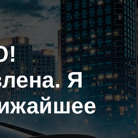
Ю!
лена. Я
лижайшее