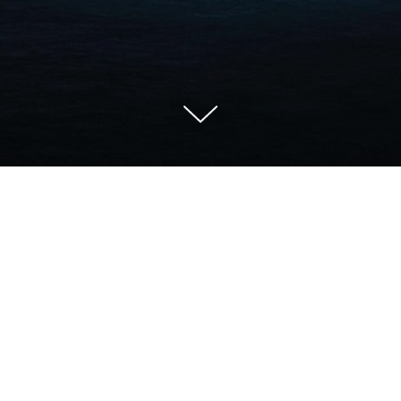
ebook website or Facebook Inc. Additionally, this site i
way. FACEBOOK is a trademark of FACEBOOK, Inc.