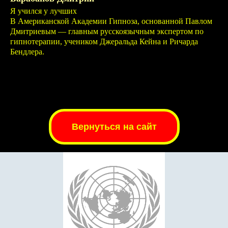
Я учился у лучших
В Американской Академии Гипноза, основанной Павлом
Дмитриевым — главным русскоязычным экспертом по
гипнотерапии, учеником Джеральда Кейна и Ричарда
Бендлера.
Вернуться на сайт